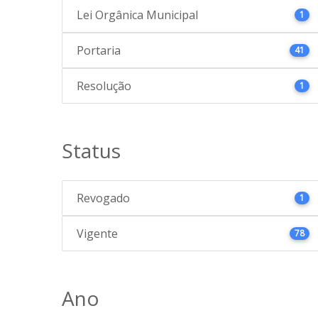
Lei Orgânica Municipal
1
Portaria
41
Resolução
1
Status
Revogado
1
Vigente
78
Ano