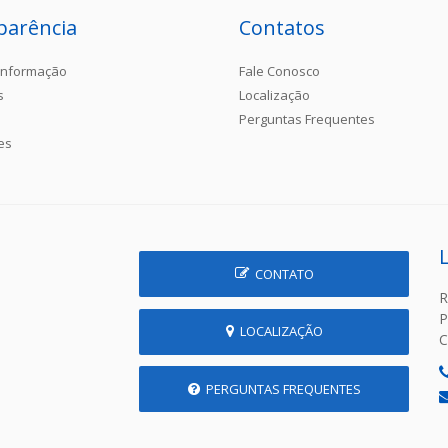
parência
Contatos
Informação
Fale Conosco
s
Localização
Perguntas Frequentes
es
CONTATO
R
P
LOCALIZAÇÃO
C
PERGUNTAS FREQUENTES