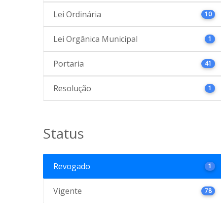
Lei Ordinária
10
Lei Orgânica Municipal
1
Portaria
41
Resolução
1
Status
Revogado
1
Vigente
78