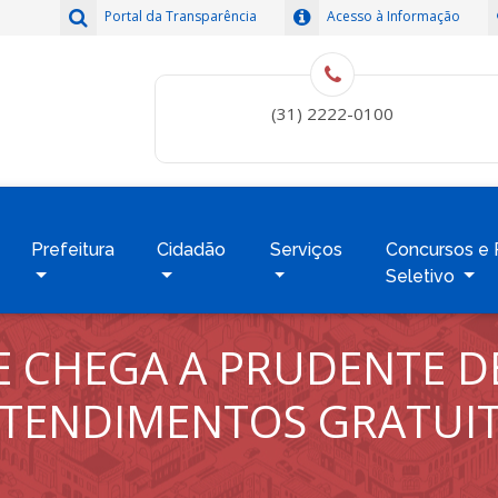
Portal da Transparência
Acesso à Informação
(31) 2222-0100
Prefeitura
Cidadão
Serviços
Concursos e 
Seletivo
E CHEGA A PRUDENTE D
ENDIMENTOS GRATUIT