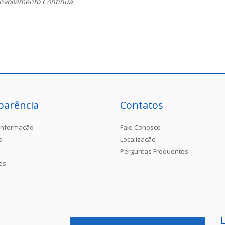
envolvimento Continua.
parência
Contatos
Informação
Fale Conosco
s
Localização
Perguntas Frequentes
es