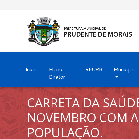
Início
Plano
REURB
Município
Diretor
CARRETA DA SAÚD
NOVEMBRO COM AT
POPULAÇÃO.