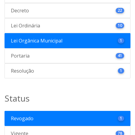
Decreto
22
Lei Ordinária
10
Lei Orgânica Municipal
1
Portaria
41
Resolução
1
Status
Revogado
1
Vigente
78