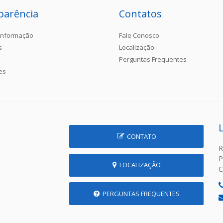
parência
Contatos
Informação
Fale Conosco
s
Localização
Perguntas Frequentes
es
CONTATO
R
P
LOCALIZAÇÃO
C
PERGUNTAS FREQUENTES