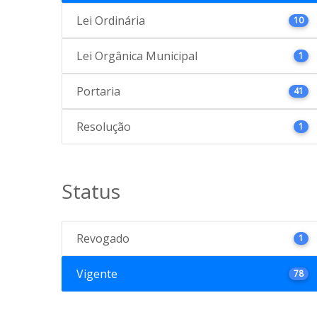
Lei Ordinária
10
Lei Orgânica Municipal
1
Portaria
41
Resolução
1
Status
Revogado
1
Vigente
78