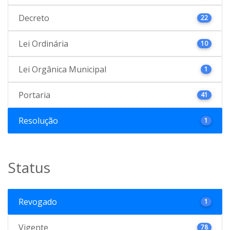
Decreto
22
Lei Ordinária
10
Lei Orgânica Municipal
1
Portaria
41
Resolução
1
Status
Revogado
1
Vigente
78