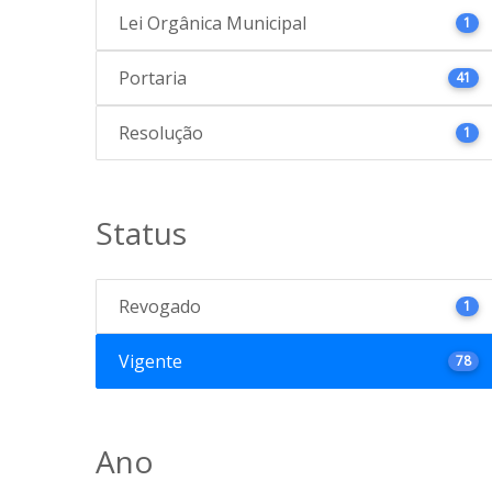
Lei Orgânica Municipal
1
Portaria
41
Resolução
1
Status
Revogado
1
Vigente
78
Ano