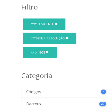
Filtro
VIGENTE
STATUS:
RESOLUÇÃO
CATEGORIA:
1998
ANO:
Categoria
Códigos
4
Decreto
22