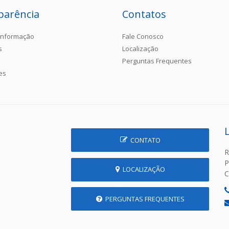
parência
Contatos
Informação
Fale Conosco
s
Localização
Perguntas Frequentes
es
CONTATO
R
P
LOCALIZAÇÃO
C
PERGUNTAS FREQUENTES