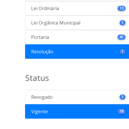
Lei Ordinária
10
Lei Orgânica Municipal
1
Portaria
41
Resolução
1
Status
Revogado
1
Vigente
78