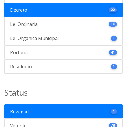
Decreto
22
Lei Ordinária
10
Lei Orgânica Municipal
1
Portaria
41
Resolução
1
Status
Revogado
1
Vigente
78