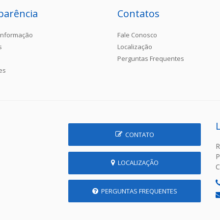
parência
Contatos
Informação
Fale Conosco
s
Localização
Perguntas Frequentes
es
CONTATO
R
P
LOCALIZAÇÃO
C
PERGUNTAS FREQUENTES