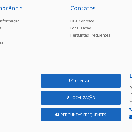
parência
Contatos
Informação
Fale Conosco
s
Localização
Perguntas Frequentes
es
CONTATO
R
P
LOCALIZAÇÃO
C
PERGUNTAS FREQUENTES