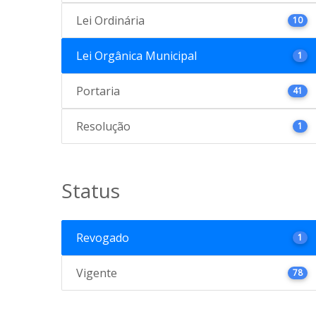
Lei Ordinária
10
Lei Orgânica Municipal
1
Portaria
41
Resolução
1
Status
Revogado
1
Vigente
78