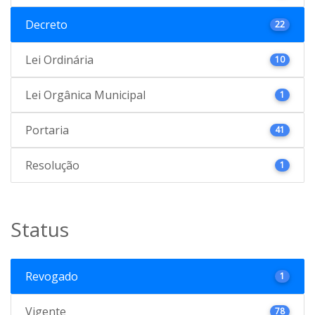
Decreto
22
Lei Ordinária
10
Lei Orgânica Municipal
1
Portaria
41
Resolução
1
Status
Revogado
1
Vigente
78