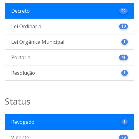
Decreto
22
Lei Ordinária
10
Lei Orgânica Municipal
1
Portaria
41
Resolução
1
Status
Revogado
1
Vigente
78