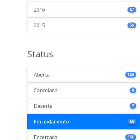
2016
67
2015
59
Status
Aberta
163
Cancelada
8
Deserta
2
Em andamento
69
Encerrada
550