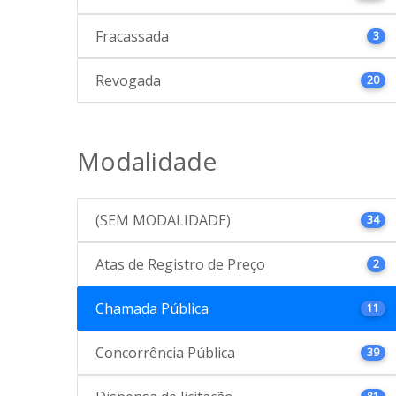
Fracassada
3
Revogada
20
Modalidade
(SEM MODALIDADE)
34
Atas de Registro de Preço
2
Chamada Pública
11
Concorrência Pública
39