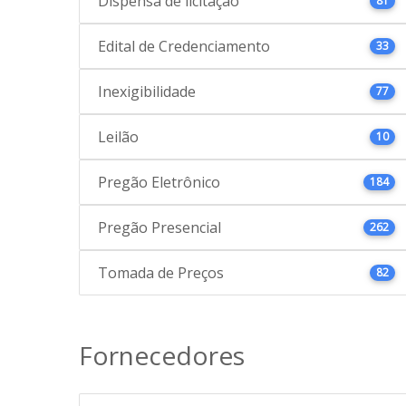
Dispensa de licitação
81
Edital de Credenciamento
33
Inexigibilidade
77
Leilão
10
Pregão Eletrônico
184
Pregão Presencial
262
Tomada de Preços
82
Fornecedores