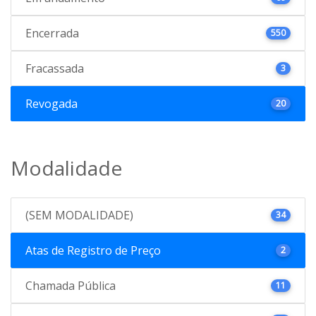
Encerrada
550
Fracassada
3
Revogada
20
Modalidade
(SEM MODALIDADE)
34
Atas de Registro de Preço
2
Chamada Pública
11