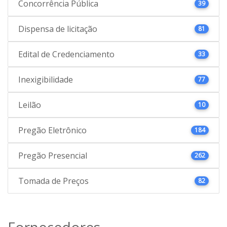
Concorrência Pública
39
Dispensa de licitação
81
Edital de Credenciamento
33
Inexigibilidade
77
Leilão
10
Pregão Eletrônico
184
Pregão Presencial
262
Tomada de Preços
82
Fornecedores