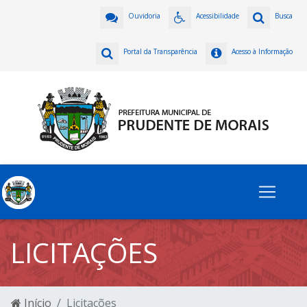
Ouvidoria
Acessibilidade
Busca
Portal da Transparência
Acesso à Informação
LICITAÇÕES
Início
Licitações