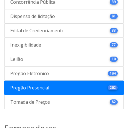
Concorrência Pública
39
Dispensa de licitação
81
Edital de Credenciamento
33
Inexigibilidade
77
Leilão
10
Pregão Eletrônico
184
Pregão Presencial
262
Tomada de Preços
82
Fornecedores