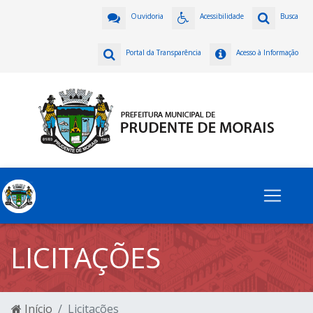
Ouvidoria
Acessibilidade
Busca
Portal da Transparência
Acesso à Informação
LICITAÇÕES
Início
Licitações