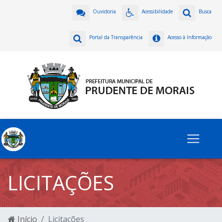
Ouvidoria
Acessibilidade
Busca
Portal da Transparência
Acesso à Informação
LICITAÇÕES
Início
Licitações