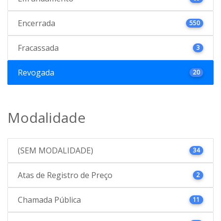
Encerrada
550
Fracassada
3
Revogada
20
Modalidade
(SEM MODALIDADE)
34
Atas de Registro de Preço
2
Chamada Pública
11