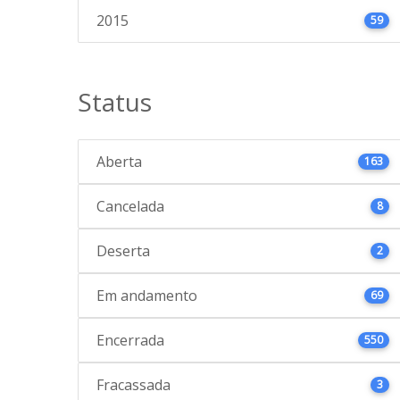
2015
59
Status
Aberta
163
Cancelada
8
Deserta
2
Em andamento
69
Encerrada
550
Fracassada
3