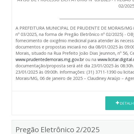
02/2025
_________________________________________
A PREFEITURA MUNICIPAL DE PRUDENTE DE MORAIS/MG inform
nº 03/2025, na forma de Pregão Eletrônico nº 02/2025) - O
fornecimento de oxigênio medicinal para atender às neces
documentos e propostas iniciará no dia 08/01/2025 às 09:0
Morais, situado na Rua Prefeito João Dias Jeunnon, nº 56, C
www.prudentedemorais.mg.gov.br
ou na
www.licitar.digital
documentação/proposta será até dia 23/01/2025 às 08:30h. 
23/01/2025 às 09:00h. Informações: (31) 3711-1390 ou lic
Morais/MG, 06 de janeiro de 2025 – Claudiney Araújo – Age
DETALH
Pregão Eletrônico 2/2025