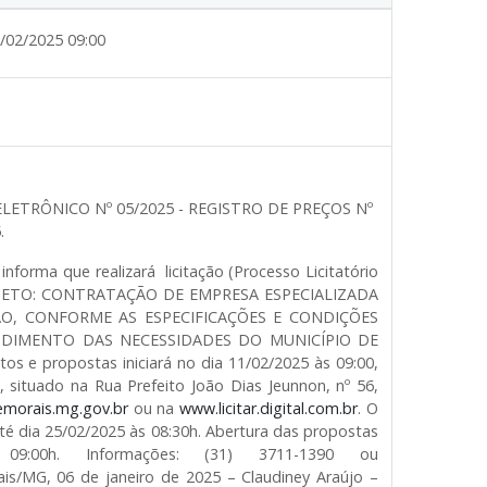
/02/2025 09:00
ELETRÔNICO Nº 05/2025 - REGISTRO DE PREÇOS Nº
.
ma que realizará licitação (Processo Licitatório
) OBJETO: CONTRATAÇÃO DE EMPRESA ESPECIALIZADA
O, CONFORME AS ESPECIFICAÇÕES E CONDIÇÕES
NDIMENTO DAS NECESSIDADES DO MUNICÍPIO DE
 propostas iniciará no dia 11/02/2025 às 09:00,
 situado na Rua Prefeito João Dias Jeunnon, nº 56,
morais.mg.gov.br
ou na
www.licitar.digital.com.br
. O
é dia 25/02/2025 às 08:30h. Abertura das propostas
9:00h. Informações: (31) 3711-1390 ou
is/MG, 06 de janeiro de 2025 – Claudiney Araújo –