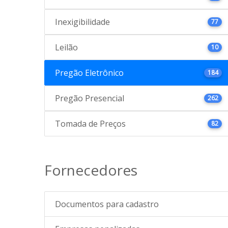
Inexigibilidade
77
Leilão
10
Pregão Eletrônico
184
Pregão Presencial
262
Tomada de Preços
82
Fornecedores
Documentos para cadastro