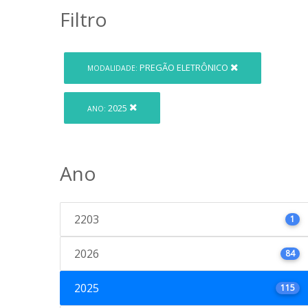
Filtro
PREGÃO ELETRÔNICO
MODALIDADE:
2025
ANO:
Ano
2203
1
2026
84
2025
115