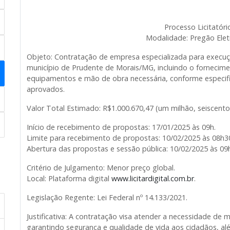
Processo Licitatóri
Modalidade: Pregão Elet
Objeto: Contratação de empresa especializada para execuç
município de Prudente de Morais/MG, incluindo o fornecime
equipamentos e mão de obra necessária, conforme especifi
aprovados.
Valor Total Estimado: R$1.000.670,47 (um milhão, seiscentos
Início de recebimento de propostas: 17/01/2025 às 09h.
Limite para recebimento de propostas: 10/02/2025 às 08h3
Abertura das propostas e sessão pública: 10/02/2025 às 09
Critério de Julgamento: Menor preço global.
Local: Plataforma digital
www.licitardigital.com.br
.
Legislação Regente: Lei Federal nº 14.133/2021.
Justificativa: A contratação visa atender a necessidade de me
garantindo segurança e qualidade de vida aos cidadãos, a