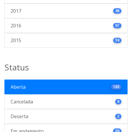
2017
48
2016
67
2015
59
Status
Aberta
163
Cancelada
8
Deserta
2
Em andamento
69