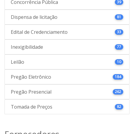
Concorrência Pública
39
Dispensa de licitação
81
Edital de Credenciamento
33
Inexigibilidade
77
Leilão
10
Pregão Eletrônico
184
Pregão Presencial
262
Tomada de Preços
82
Fornecedores