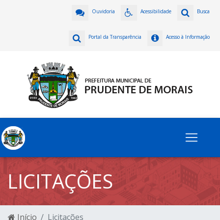
Ouvidoria
Acessibilidade
Busca
Portal da Transparência
Acesso à Informação
LICITAÇÕES
Início
Licitações