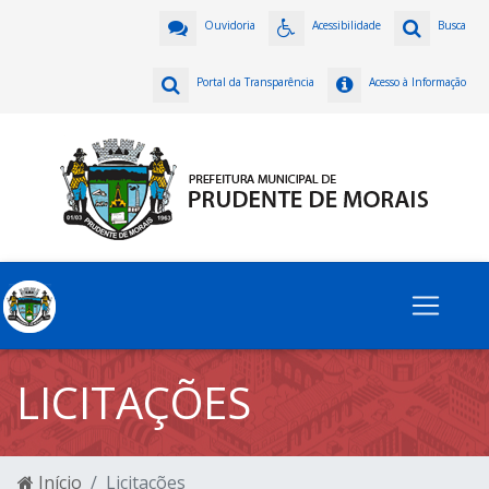
Ouvidoria
Acessibilidade
Busca
Portal da Transparência
Acesso à Informação
LICITAÇÕES
Início
Licitações