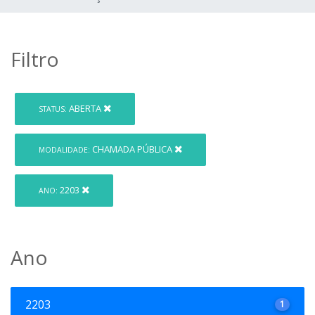
Filtro
ABERTA
STATUS:
CHAMADA PÚBLICA
MODALIDADE:
2203
ANO:
Ano
2203
1