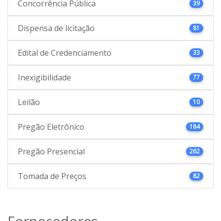
Concorrência Pública
39
Dispensa de licitação
81
Edital de Credenciamento
33
Inexigibilidade
77
Leilão
10
Pregão Eletrônico
184
Pregão Presencial
262
Tomada de Preços
82
Fornecedores