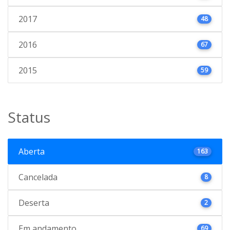
2017
48
2016
67
2015
59
Status
Aberta
163
Cancelada
8
Deserta
2
Em andamento
69