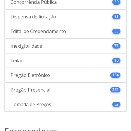
Concorrência Pública
39
Dispensa de licitação
81
Edital de Credenciamento
33
Inexigibilidade
77
Leilão
10
Pregão Eletrônico
184
Pregão Presencial
262
Tomada de Preços
82
Fornecedores