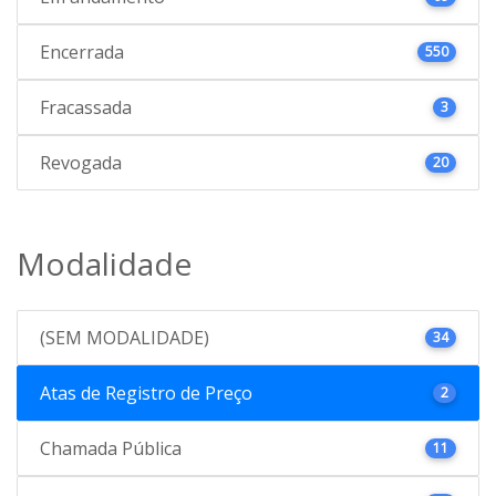
Encerrada
550
Fracassada
3
Revogada
20
Modalidade
(SEM MODALIDADE)
34
Atas de Registro de Preço
2
Chamada Pública
11