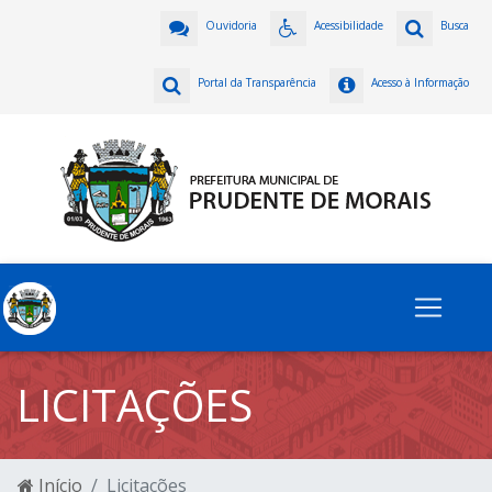
Ouvidoria
Acessibilidade
Busca
Portal da Transparência
Acesso à Informação
LICITAÇÕES
Início
Licitações