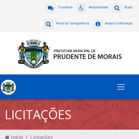
Ouvidoria
Acessibilidade
Busca
Portal da Transparência
Acesso à Informação
LICITAÇÕES
Início
Licitações