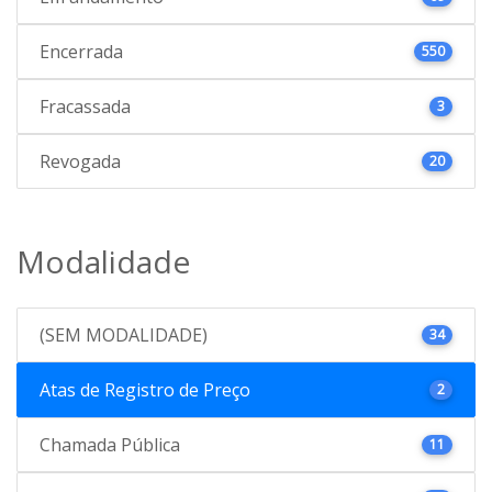
Encerrada
550
Fracassada
3
Revogada
20
Modalidade
(SEM MODALIDADE)
34
Atas de Registro de Preço
2
Chamada Pública
11