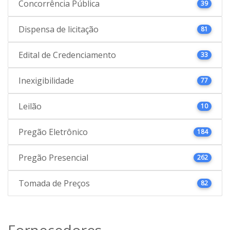
Concorrência Pública
39
Dispensa de licitação
81
Edital de Credenciamento
33
Inexigibilidade
77
Leilão
10
Pregão Eletrônico
184
Pregão Presencial
262
Tomada de Preços
82
Fornecedores