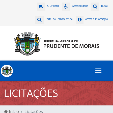
Ouvidoria
Acessibilidade
Busca
Portal da Transparência
Acesso à Informação
LICITAÇÕES
Início
Licitações