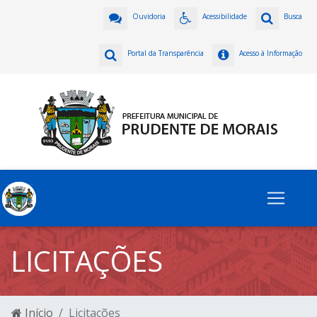
Ouvidoria
Acessibilidade
Busca
Portal da Transparência
Acesso à Informação
LICITAÇÕES
Início
Licitações