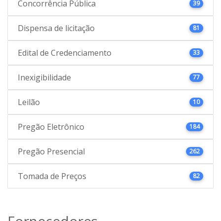
Concorrência Pública
39
Dispensa de licitação
81
Edital de Credenciamento
33
Inexigibilidade
77
Leilão
10
Pregão Eletrônico
184
Pregão Presencial
262
Tomada de Preços
82
Fornecedores