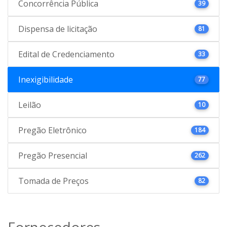
Concorrência Pública
39
Dispensa de licitação
81
Edital de Credenciamento
33
Inexigibilidade
77
Leilão
10
Pregão Eletrônico
184
Pregão Presencial
262
Tomada de Preços
82
Fornecedores