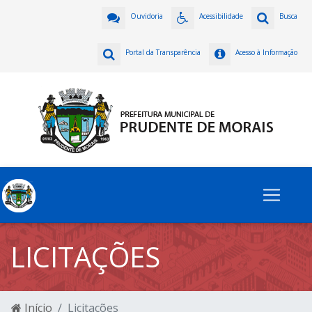
Ouvidoria
Acessibilidade
Busca
Portal da Transparência
Acesso à Informação
LICITAÇÕES
Início
Licitações