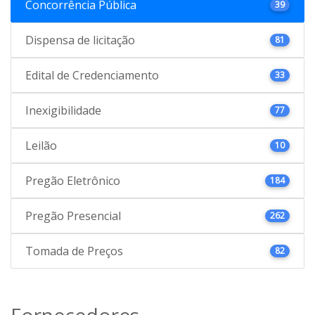
Concorrência Pública
39
Dispensa de licitação
81
Edital de Credenciamento
33
Inexigibilidade
77
Leilão
10
Pregão Eletrônico
184
Pregão Presencial
262
Tomada de Preços
82
Fornecedores