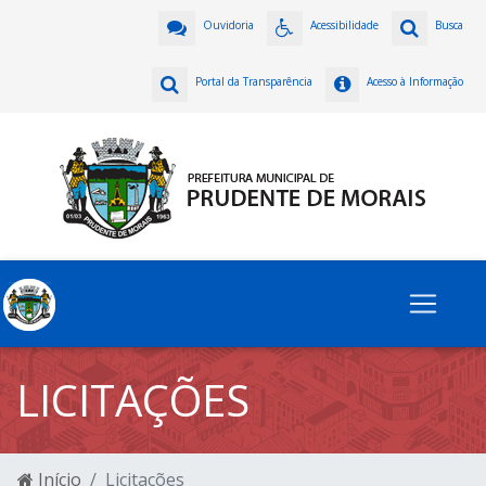
Ouvidoria
Acessibilidade
Busca
Portal da Transparência
Acesso à Informação
LICITAÇÕES
Início
Licitações