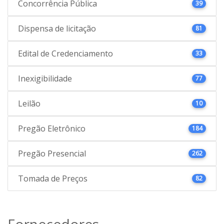
Concorrência Pública
39
Dispensa de licitação
81
Edital de Credenciamento
33
Inexigibilidade
77
Leilão
10
Pregão Eletrônico
184
Pregão Presencial
262
Tomada de Preços
82
Fornecedores