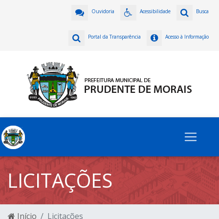
Ouvidoria
Acessibilidade
Busca
Portal da Transparência
Acesso à Informação
LICITAÇÕES
Início
Licitações