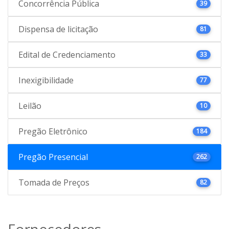
Concorrência Pública
39
Dispensa de licitação
81
Edital de Credenciamento
33
Inexigibilidade
77
Leilão
10
Pregão Eletrônico
184
Pregão Presencial
262
Tomada de Preços
82
Fornecedores