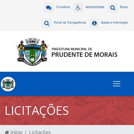
Ouvidoria
Acessibilidade
Busca
Portal da Transparência
Acesso à Informação
LICITAÇÕES
Início
Licitações