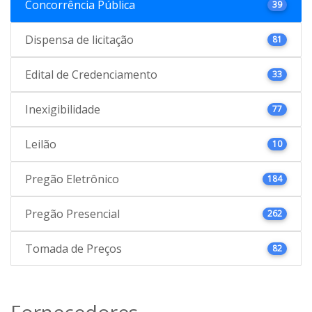
Concorrência Pública
39
Dispensa de licitação
81
Edital de Credenciamento
33
Inexigibilidade
77
Leilão
10
Pregão Eletrônico
184
Pregão Presencial
262
Tomada de Preços
82
Fornecedores