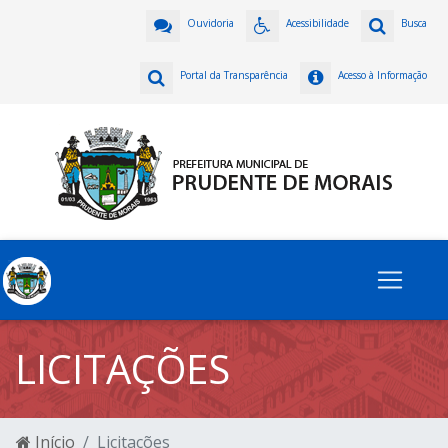
Ouvidoria
Acessibilidade
Busca
Portal da Transparência
Acesso à Informação
LICITAÇÕES
Início
Licitações