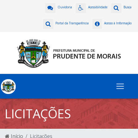
Ouvidoria
Acessibilidade
Busca
Portal da Transparência
Acesso à Informação
LICITAÇÕES
Início
Licitações