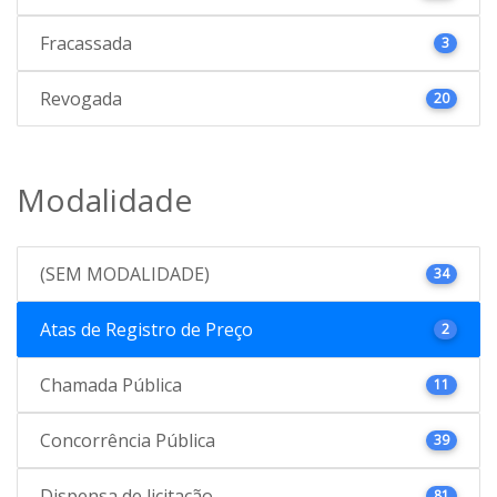
Fracassada
3
Revogada
20
Modalidade
(SEM MODALIDADE)
34
Atas de Registro de Preço
2
Chamada Pública
11
Concorrência Pública
39
Dispensa de licitação
81