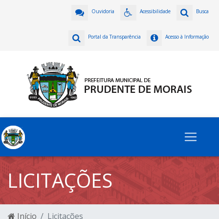
Ouvidoria
Acessibilidade
Busca
Portal da Transparência
Acesso à Informação
LICITAÇÕES
Início
Licitações