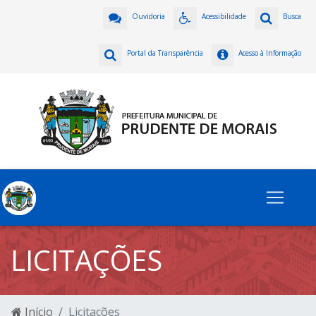
Ouvidoria
Acessibilidade
Busca
Portal da Transparência
Acesso à Informação
LICITAÇÕES
Início
Licitações