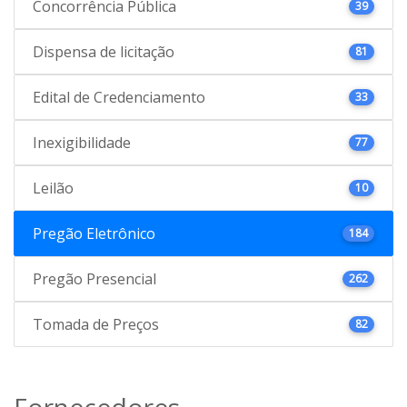
Concorrência Pública
39
Dispensa de licitação
81
Edital de Credenciamento
33
Inexigibilidade
77
Leilão
10
Pregão Eletrônico
184
Pregão Presencial
262
Tomada de Preços
82
Fornecedores