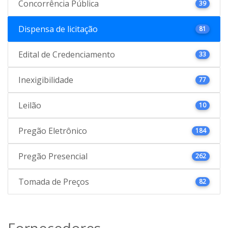
Concorrência Pública
39
Dispensa de licitação
81
Edital de Credenciamento
33
Inexigibilidade
77
Leilão
10
Pregão Eletrônico
184
Pregão Presencial
262
Tomada de Preços
82
Fornecedores