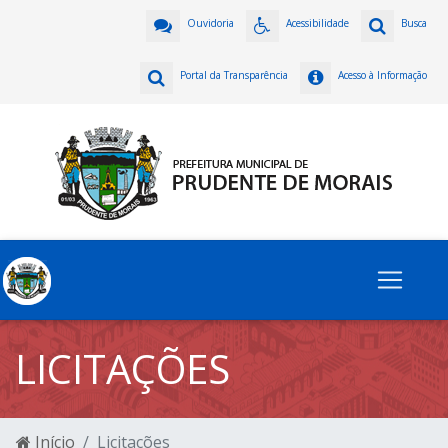
Ouvidoria
Acessibilidade
Busca
Portal da Transparência
Acesso à Informação
LICITAÇÕES
Início
Licitações