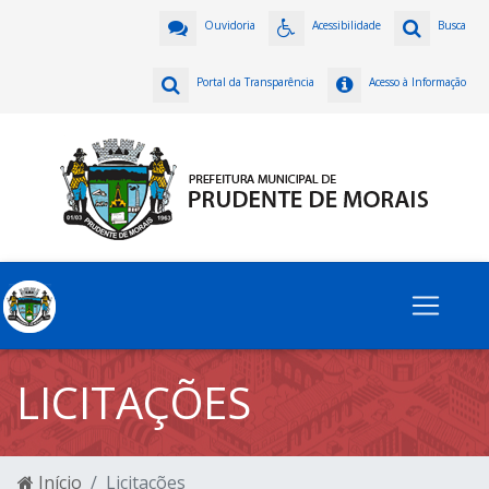
Ouvidoria
Acessibilidade
Busca
Portal da Transparência
Acesso à Informação
LICITAÇÕES
Início
Licitações