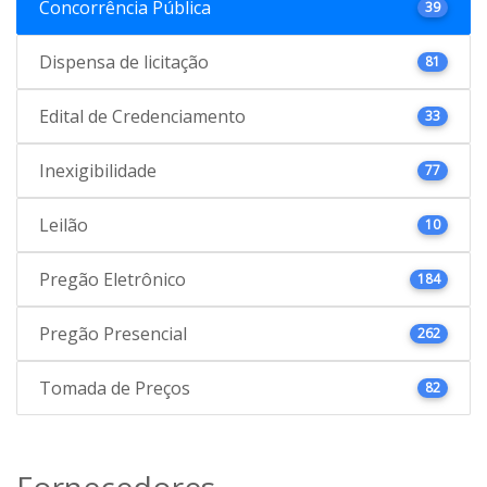
Concorrência Pública
39
Dispensa de licitação
81
Edital de Credenciamento
33
Inexigibilidade
77
Leilão
10
Pregão Eletrônico
184
Pregão Presencial
262
Tomada de Preços
82
Fornecedores