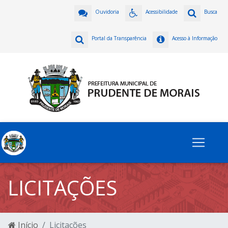
Ouvidoria
Acessibilidade
Busca
Portal da Transparência
Acesso à Informação
LICITAÇÕES
Início
Licitações