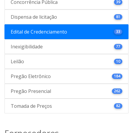
Concorrência Pública
39
Dispensa de licitação
81
Edital de Credenciamento
33
Inexigibilidade
77
Leilão
10
Pregão Eletrônico
184
Pregão Presencial
262
Tomada de Preços
82
Fornecedores