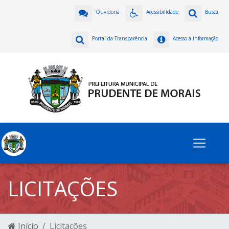
Ouvidoria
Acessibilidade
Busca
Portal da Transparência
Acesso à Informação
LICITAÇÕES
Início
Licitações