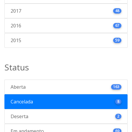
2017
48
2016
67
2015
59
Status
Aberta
163
Cancelada
8
Deserta
2
Em andamento
69