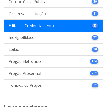
Concorrência Pública
39
Dispensa de licitação
81
Edital de Credenciamento
33
Inexigibilidade
77
Leilão
10
Pregão Eletrônico
184
Pregão Presencial
262
Tomada de Preços
82
Fornecedores