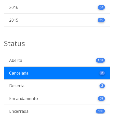
2016
67
2015
59
Status
Aberta
163
Cancelada
8
Deserta
2
Em andamento
69
Encerrada
550