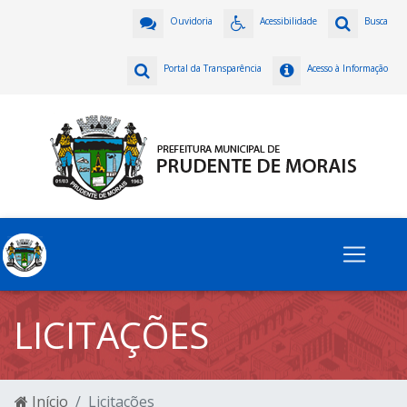
Ouvidoria
Acessibilidade
Busca
Portal da Transparência
Acesso à Informação
LICITAÇÕES
Início
Licitações