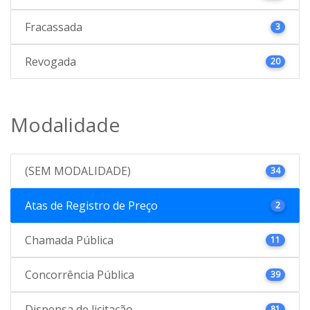
Fracassada
3
Revogada
20
Modalidade
(SEM MODALIDADE)
34
Atas de Registro de Preço
2
Chamada Pública
11
Concorrência Pública
39
Dispensa de licitação
81