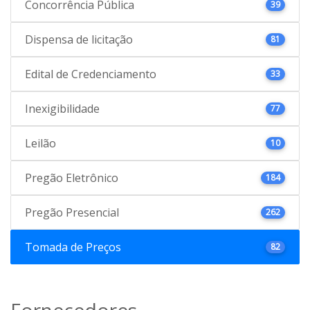
Concorrência Pública
39
Dispensa de licitação
81
Edital de Credenciamento
33
Inexigibilidade
77
Leilão
10
Pregão Eletrônico
184
Pregão Presencial
262
Tomada de Preços
82
Fornecedores