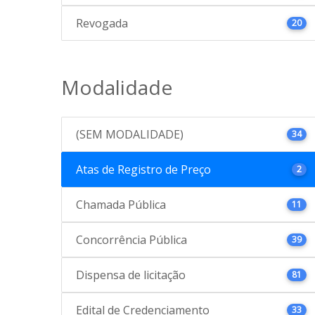
Revogada
20
Modalidade
(SEM MODALIDADE)
34
Atas de Registro de Preço
2
Chamada Pública
11
Concorrência Pública
39
Dispensa de licitação
81
Edital de Credenciamento
33