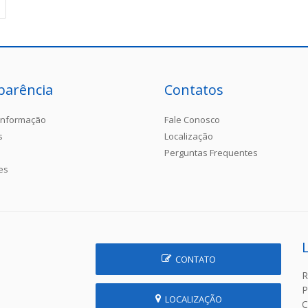
parência
Contatos
Informação
Fale Conosco
s
Localização
Perguntas Frequentes
es
CONTATO
R
P
LOCALIZAÇÃO
C