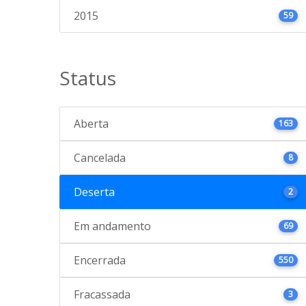
2015
59
Status
Aberta
163
Cancelada
8
Deserta
2
Em andamento
69
Encerrada
550
Fracassada
3