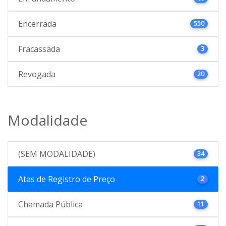
Encerrada
550
Fracassada
3
Revogada
20
Modalidade
(SEM MODALIDADE)
34
Atas de Registro de Preço
2
Chamada Pública
11