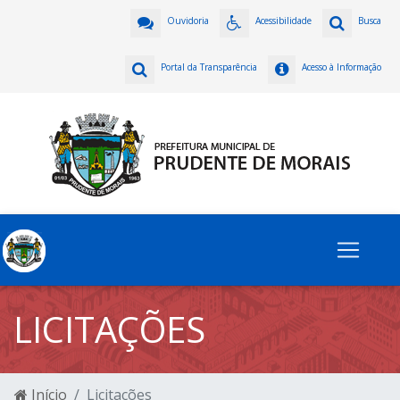
Ouvidoria
Acessibilidade
Busca
Portal da Transparência
Acesso à Informação
LICITAÇÕES
Início
Licitações