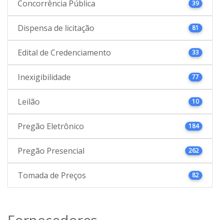
Concorrência Pública
39
Dispensa de licitação
81
Edital de Credenciamento
33
Inexigibilidade
77
Leilão
10
Pregão Eletrônico
184
Pregão Presencial
262
Tomada de Preços
82
Fornecedores