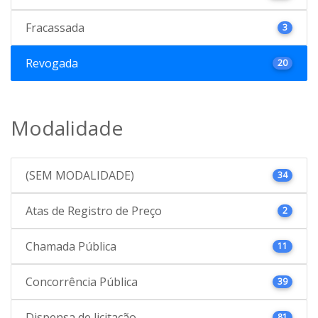
Fracassada
3
Revogada
20
Modalidade
(SEM MODALIDADE)
34
Atas de Registro de Preço
2
Chamada Pública
11
Concorrência Pública
39
Dispensa de licitação
81