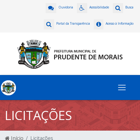
Ouvidoria
Acessibilidade
Busca
Portal da Transparência
Acesso à Informação
LICITAÇÕES
Início
Licitações