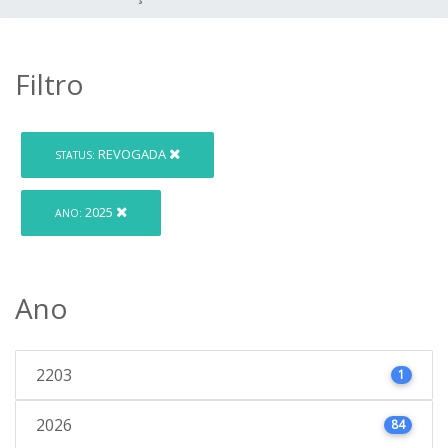
Filtro
REVOGADA
STATUS:
2025
ANO:
Ano
2203
1
2026
84