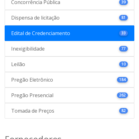
Concorrência Pública
39
Dispensa de licitação
81
Edital de Credenciamento
33
Inexigibilidade
77
Leilão
10
Pregão Eletrônico
184
Pregão Presencial
262
Tomada de Preços
82
Fornecedores