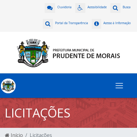
Ouvidoria
Acessibilidade
Busca
Portal da Transparência
Acesso à Informação
LICITAÇÕES
Início
Licitações