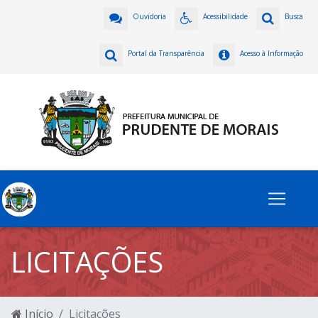
Ouvidoria
Acessibilidade
Busca
Portal da Transparência
Acesso à Informação
LICITAÇÕES
Início
Licitações