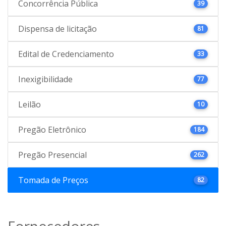
Concorrência Pública
39
Dispensa de licitação
81
Edital de Credenciamento
33
Inexigibilidade
77
Leilão
10
Pregão Eletrônico
184
Pregão Presencial
262
Tomada de Preços
82
Fornecedores