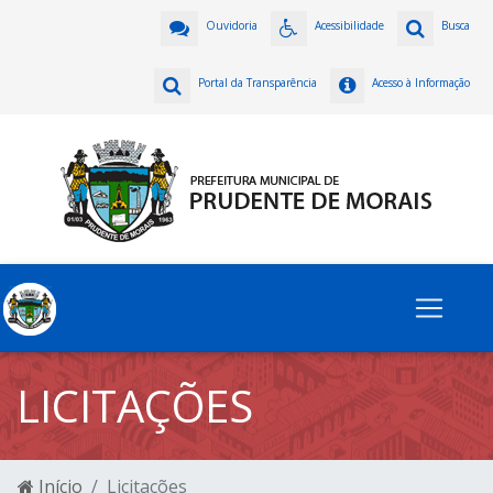
Ouvidoria
Acessibilidade
Busca
Portal da Transparência
Acesso à Informação
LICITAÇÕES
Início
Licitações