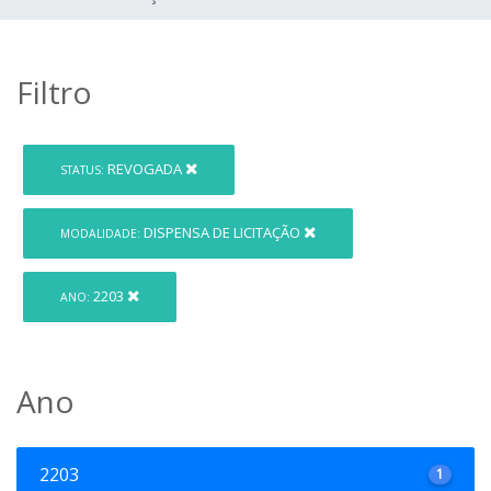
Filtro
REVOGADA
STATUS:
DISPENSA DE LICITAÇÃO
MODALIDADE:
2203
ANO:
Ano
2203
1