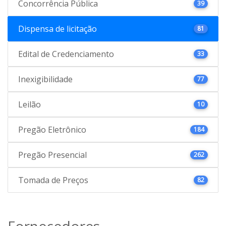
Concorrência Pública
39
Dispensa de licitação
81
Edital de Credenciamento
33
Inexigibilidade
77
Leilão
10
Pregão Eletrônico
184
Pregão Presencial
262
Tomada de Preços
82
Fornecedores