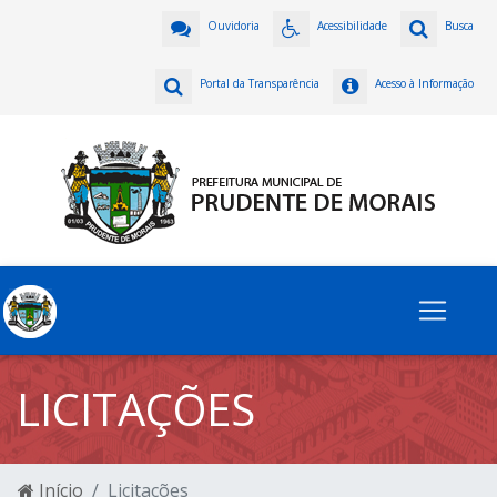
Ouvidoria
Acessibilidade
Busca
Portal da Transparência
Acesso à Informação
LICITAÇÕES
Início
Licitações