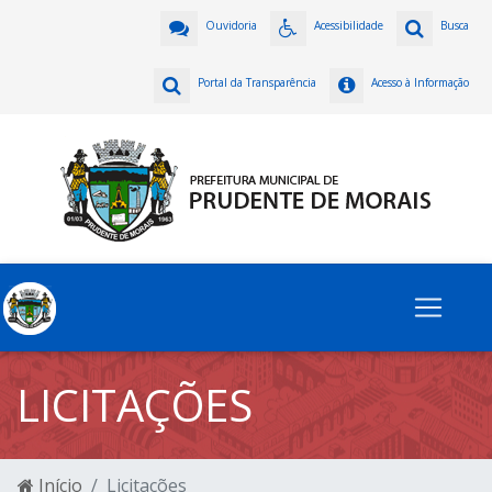
Ouvidoria
Acessibilidade
Busca
Portal da Transparência
Acesso à Informação
LICITAÇÕES
Início
Licitações