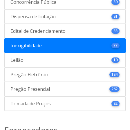
Concorrência Pública
39
Dispensa de licitação
81
Edital de Credenciamento
33
Inexigibilidade
77
Leilão
10
Pregão Eletrônico
184
Pregão Presencial
262
Tomada de Preços
82
Fornecedores