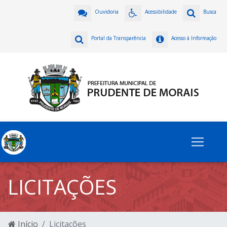
Ouvidoria
Acessibilidade
Busca
Portal da Transparência
Acesso à Informação
LICITAÇÕES
Início
Licitações