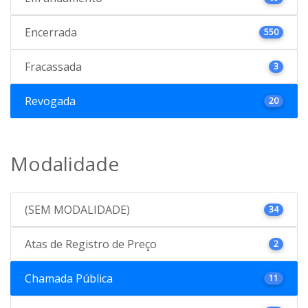
Encerrada
550
Fracassada
3
Revogada
20
Modalidade
(SEM MODALIDADE)
34
Atas de Registro de Preço
2
Chamada Pública
11