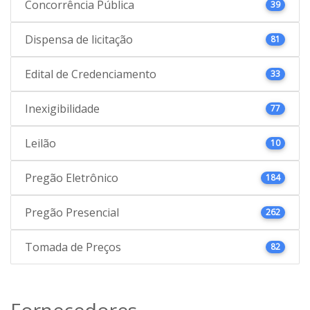
Concorrência Pública
39
Dispensa de licitação
81
Edital de Credenciamento
33
Inexigibilidade
77
Leilão
10
Pregão Eletrônico
184
Pregão Presencial
262
Tomada de Preços
82
Fornecedores