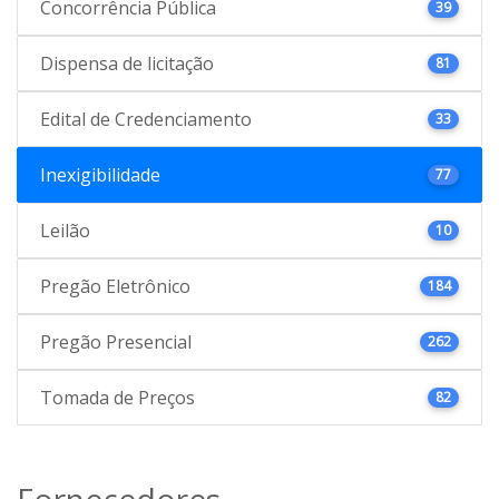
Concorrência Pública
39
Dispensa de licitação
81
Edital de Credenciamento
33
Inexigibilidade
77
Leilão
10
Pregão Eletrônico
184
Pregão Presencial
262
Tomada de Preços
82
Fornecedores