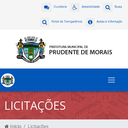
Ouvidoria
Acessibilidade
Busca
Portal da Transparência
Acesso à Informação
LICITAÇÕES
Início
Licitações