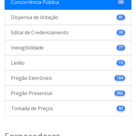
Concorrência Pública
39
Dispensa de licitação
81
Edital de Credenciamento
33
Inexigibilidade
77
Leilão
10
Pregão Eletrônico
184
Pregão Presencial
262
Tomada de Preços
82
Fornecedores