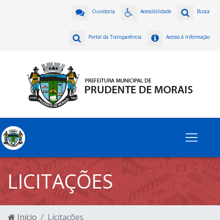
Ouvidoria
Acessibilidade
Busca
Portal da Transparência
Acesso à Informação
LICITAÇÕES
Início
Licitações