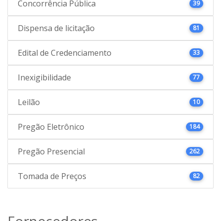
Concorrência Pública
39
Dispensa de licitação
81
Edital de Credenciamento
33
Inexigibilidade
77
Leilão
10
Pregão Eletrônico
184
Pregão Presencial
262
Tomada de Preços
82
Fornecedores