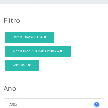
Filtro
FRACASSADA
STATUS:
CHAMADA PÚBLICA
MODALIDADE:
2026
ANO:
Ano
2203
1