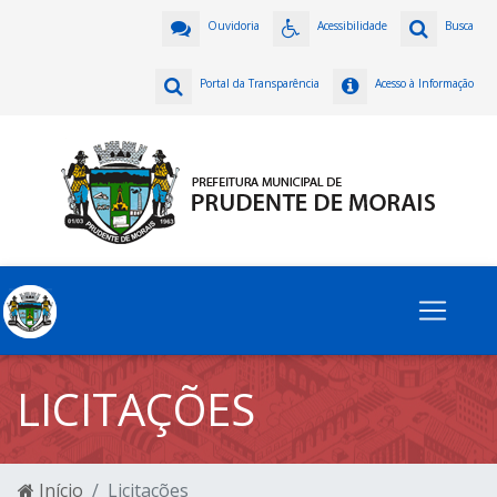
Ouvidoria
Acessibilidade
Busca
Portal da Transparência
Acesso à Informação
LICITAÇÕES
Início
Licitações